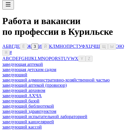
Работа и вакансии
по профессии в Курильске
А
Б
В
Г
Д
Е
Ж
И
К
Л
М
Н
О
П
Р
С
Т
У
Ф
Х
Ц
Ч
Ш
Э
Ю
Ё
З
Й
Щ
Ы
#
Я
A
B
C
D
E
F
G
H
I
J
K
L
M
N
O
P
Q
R
S
T
U
V
W
X
Y
Z
заведующая аптекой
заведующая детским садом
заведующий
заведующий административно-хозяйственной частью
заведующий аптекой (провизор)
заведующий архивом
заведующий АХЧА
заведующий базой
заведующий библиотекой
заведующий здравпунктом
заведующий испытательной лабораторией
заведующий канцелярией
заведующий кассой