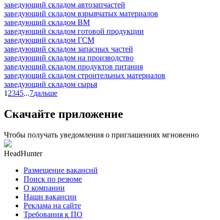
заведующий складом автозапчастей
заведующий складом взрывчатых материалов
заведующий складом ВМ
заведующий складом готовой продукции
заведующий складом ГСМ
заведующий складом запасных частей
заведующий складом на производство
заведующий складом продуктов питания
заведующий складом строительных материалов
заведующий складом сырья
1
2
3
4
5
...
7
дальше
Скачайте приложение
Чтобы получать уведомления о приглашениях мгновенно
HeadHunter
Размещение вакансий
Поиск по резюме
О компании
Наши вакансии
Реклама на сайте
Требования к ПО