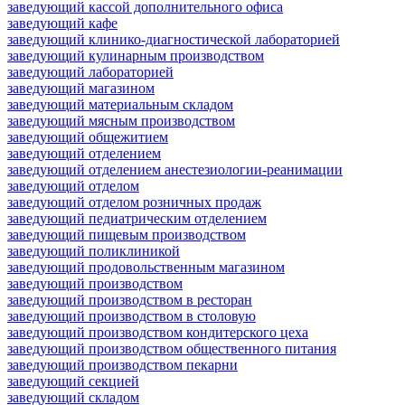
заведующий кассой дополнительного офиса
заведующий кафе
заведующий клинико-диагностической лабораторией
заведующий кулинарным производством
заведующий лабораторией
заведующий магазином
заведующий материальным складом
заведующий мясным производством
заведующий общежитием
заведующий отделением
заведующий отделением анестезиологии-реанимации
заведующий отделом
заведующий отделом розничных продаж
заведующий педиатрическим отделением
заведующий пищевым производством
заведующий поликлиникой
заведующий продовольственным магазином
заведующий производством
заведующий производством в ресторан
заведующий производством в столовую
заведующий производством кондитерского цеха
заведующий производством общественного питания
заведующий производством пекарни
заведующий секцией
заведующий складом